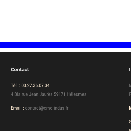
Contact
Tél :
03.27.36.07.34
4 Bis rue Jean Jaurès 59171 Hélesmes
P
Email :
contact@cmo-indus.fr
S
I