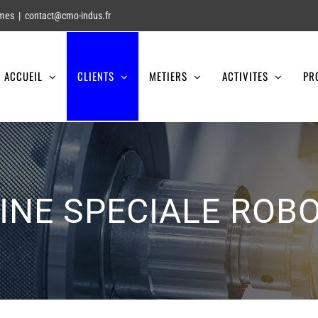
smes
|
contact@cmo-indus.fr
ACCUEIL
CLIENTS
METIERS
ACTIVITES
PR
NE SPECIALE ROB