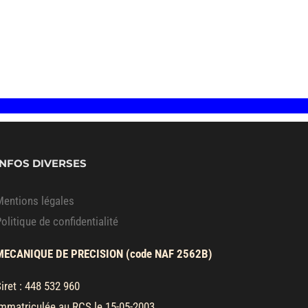
INFOS DIVERSES
Mentions légales
olitique de confidentialité
MECANIQUE DE PRECISION (code NAF 2562B)
iret : 448 532 960
mmatriculée au RCS le 15-05-2003