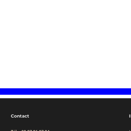
s sommes à votre disposition pour toute deman
Contact