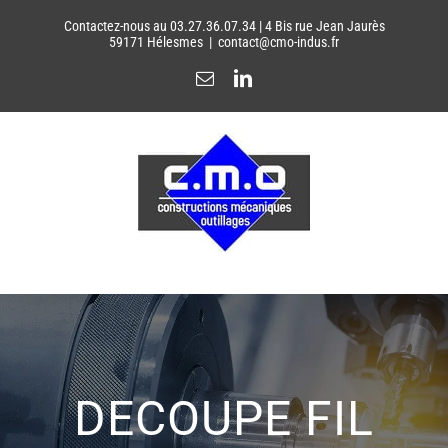
Passer
Contactez-nous au 03.27.36.07.34 | 4 Bis rue Jean Jaurès
au
59171 Hélesmes
|
contact@cmo-indus.fr
contenu
Email
LinkedIn
DECOUPE FIL